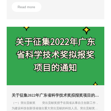
务平台”提交网上申报材料的截止时间为2022年7月22日；地市科技
Read more
部门完成网上推荐的截止时间为2022年8月22日。
关于征集2022年广东省科学技术奖拟报奖项目的通知
（一）突出贡献奖 突出贡献奖授予在我省从事自主创新工作，
为建设科技创新强省做出重大突出贡献的科技人员。突出贡献奖候