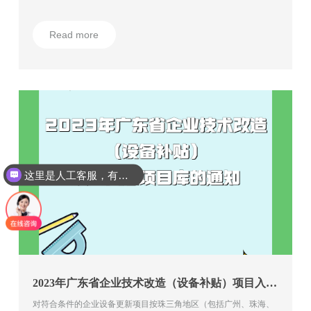
选人应当具备以下所有条件： 1.爱国敬业，品德高尚，科研诚
信和职业道德优秀； 2.在当代科学技术前沿（基础研究等）、
Read more
科学技术发展等方面取得重大突破，或者在科学技术创新、科学技
术成果转化、高技术产业化等方面创造巨大经济社会效益； 3.
已培养一批杰出人才，建成有影响力的科研团队； 4.得到国内
外科技界和社会各界的认可。
这里是人工客服，有是么想要咨询吗？
2023年广东省企业技术改造（设备补贴）项目入选项目库的通知
对符合条件的企业设备更新项目按珠三角地区（包括广州、珠海、